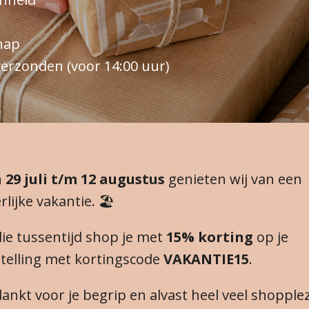
hap
erzonden (voor 14:00 uur)
n
29 juli t/m 12 augustus
genieten wij van een
rlijke vakantie. 🏖️
die tussentijd shop je met
15% korting
op je
telling met kortingscode
VAKANTIE15
.
ankt voor je begrip en alvast heel veel shopplez