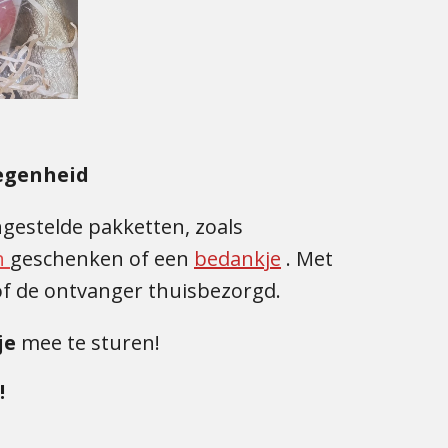
legenheid
ngestelde pakketten, zoals
h
geschenken of een
bedankje
. Met
 of de ontvanger thuisbezorgd.
je
mee te sturen!
!