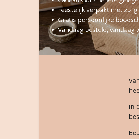
Feestelijk verpakt met zorg
Gratis persoonlijke boodsc
Vandaag besteld, vandaag v
Va
hee
In 
bes
Bed