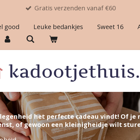
Gratis verzenden vanaf €60
el good
Leuke bedankjes
Sweet 16
elegenheid het perfecte cadeau vindt! Of je
nst, of gewoon een kleinigheidje wilt sture
enheid