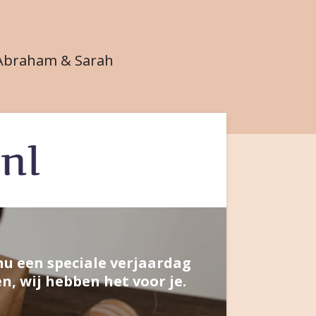
Abraham & Sarah
 nu een speciale verjaardag
n, wij hebben het voor je.