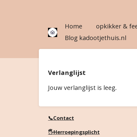
Ga
direct
Home
opkikker & fe
naar
de
Blog kadootjethuis.nl
hoofdinhoud
Verlanglijst
Jouw verlanglijst is leeg.
📞Contact
🖐️Herroepingsplicht