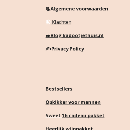
📃Algemene voorwaarden
😠
Klachten
✒️
Blog kadootjethuis.nl
✍️
Privacy Policy
Bestsellers
Opkikker voor mannen
Sweet
16 cadeau pakket
Heerlijk wijnpakket