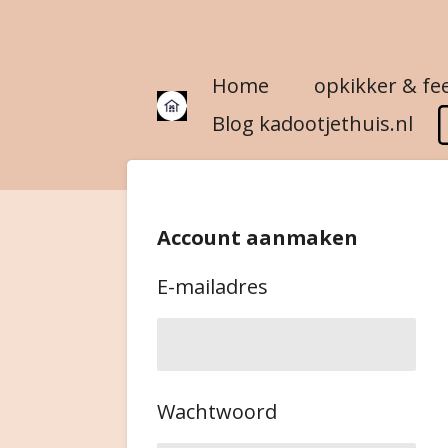
Ga
direct
Home
opkikker & fe
naar
de
Blog kadootjethuis.nl
hoofdinhoud
Account aanmaken
E-mailadres
Wachtwoord