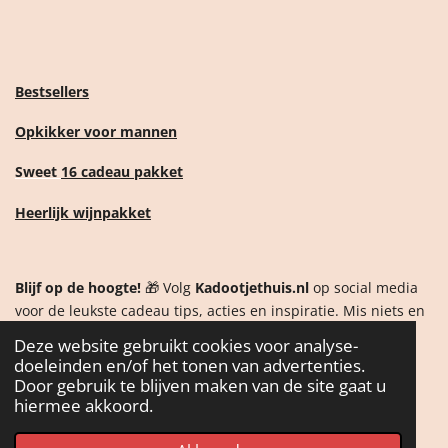
Bestsellers
Opkikker voor mannen
Sweet
16 cadeau pakket
Heerlijk wijnpakket
Blijf op de hoogte!
🎁 Volg
Kadootjethuis.nl
op social media
voor de leukste cadeau tips, acties en inspiratie. Mis niets en
ontdek als eerste onze nieuwste producten!
Deze website gebruikt cookies voor analyse-
doeleinden en/of het tonen van advertenties.
Door gebruik te blijven maken van de site gaat u
F
I
W
T
hiermee akkoord.
a
n
h
i
c
s
a
k