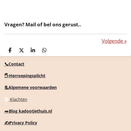
Vragen? Mail of bel ons gerust..
Volgende
»
D
D
S
D
e
e
h
e
l
e
a
l
📞Contact
e
l
r
e
n
e
n
🖐️Herroepingsplicht
📃Algemene voorwaarden
😠
Klachten
✒️
Blog kadootjethuis.nl
✍️
Privacy Policy