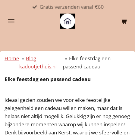
Gratis verzenden vanaf €60
Ga
direct
naar
de
hoofdinhoud
Home
»
Blog
»
Elke feestdag een
kadootjethuis.nl
passend cadeau
Elke feestdag een passend cadeau
Ideaal gezien zouden we voor elke feestelijke
gelegenheid een cadeau willen maken, maar dat is
helaas niet altijd mogelijk. Gelukkig zijn er nog genoeg
bijzondere momenten waarop wij kunnen inspelen!
Denk bijvoorbeeld aan Kerst, waarbij we sfeervolle en