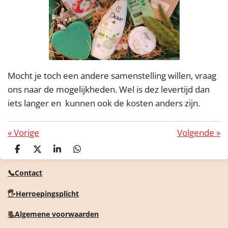
Mocht je toch een andere samenstelling willen, vraag
ons naar de mogelijkheden. Wel is dez levertijd dan
iets langer en kunnen ook de kosten anders zijn.
«
Vorige
Volgende
»
D
D
S
D
e
e
h
e
l
e
a
l
📞Contact
e
l
r
e
n
e
n
🖐️Herroepingsplicht
📃Algemene voorwaarden