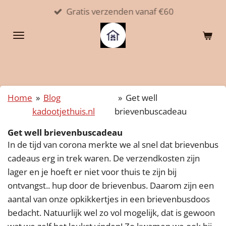
Gratis verzenden vanaf €60
Ga
direct
naar
de
hoofdinhoud
Home
»
Blog
»
Get well
kadootjethuis.nl
brievenbuscadeau
Get well brievenbuscadeau
In de tijd van corona merkte we al snel dat brievenbus
cadeaus erg in trek waren. De verzendkosten zijn
lager en je hoeft er niet voor thuis te zijn bij
ontvangst.. hup door de brievenbus. Daarom zijn een
aantal van onze opkikkertjes in een brievenbusdoos
bedacht. Natuurlijk wel zo vol mogelijk, dat is gewoon