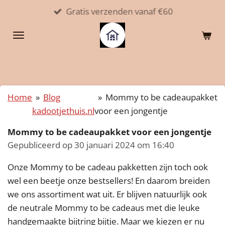
Gratis verzenden vanaf €60
Ga
direct
naar
de
hoofdinhoud
Home
»
Blog
»
Mommy to be cadeaupakket
kadootjethuis.nl
voor een jongentje
Mommy to be cadeaupakket voor een jongentje
Gepubliceerd op 30 januari 2024 om 16:40
Onze Mommy to be cadeau pakketten zijn toch ook
wel een beetje onze bestsellers! En daarom breiden
we ons assortiment wat uit. Er blijven natuurlijk ook
de neutrale Mommy to be cadeaus met die leuke
handgemaakte bijtring bijtje. Maar we kiezen er nu