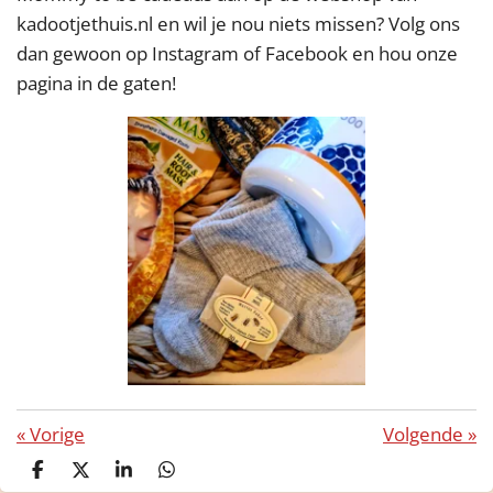
kadootjethuis.nl en wil je nou niets missen? Volg ons
dan gewoon op Instagram of Facebook en hou onze
pagina in de gaten!
«
Vorige
Volgende
»
D
D
S
D