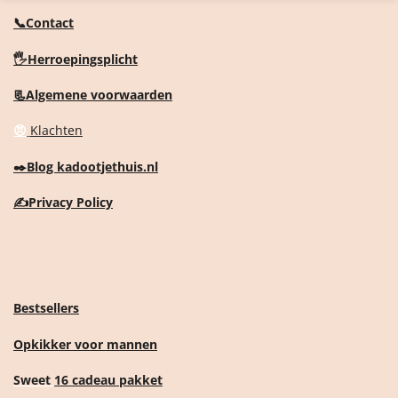
e
e
h
e
l
e
a
l
📞Contact
e
l
r
e
n
e
n
🖐️Herroepingsplicht
📃Algemene voorwaarden
😠
Klachten
✒️
Blog kadootjethuis.nl
✍️
Privacy Policy
Bestsellers
Opkikker voor mannen
Sweet
16 cadeau pakket