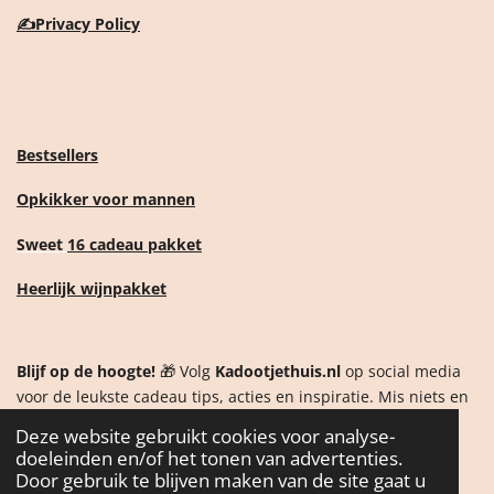
✍️
Privacy Policy
Bestsellers
Opkikker voor mannen
Sweet
16 cadeau pakket
Heerlijk wijnpakket
Blijf op de hoogte!
🎁 Volg
Kadootjethuis.nl
op social media
voor de leukste cadeau tips, acties en inspiratie. Mis niets en
ontdek als eerste onze nieuwste producten!
Deze website gebruikt cookies voor analyse-
doeleinden en/of het tonen van advertenties.
Door gebruik te blijven maken van de site gaat u
F
I
W
T