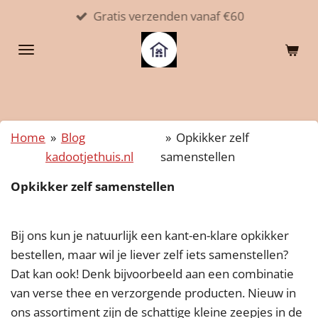
Gratis verzenden vanaf €60
Ga
direct
naar
de
hoofdinhoud
Home
»
Blog
»
Opkikker zelf
kadootjethuis.nl
samenstellen
Opkikker zelf samenstellen
Bij ons kun je natuurlijk een kant-en-klare opkikker
bestellen, maar wil je liever zelf iets samenstellen?
Dat kan ook! Denk bijvoorbeeld aan een combinatie
van verse thee en verzorgende producten. Nieuw in
ons assortiment zijn de schattige kleine zeepjes in de