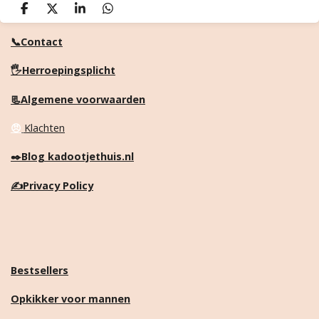
D
D
S
D
e
e
h
e
l
e
a
l
📞Contact
e
l
r
e
n
e
n
🖐️Herroepingsplicht
📃Algemene voorwaarden
😠
Klachten
✒️
Blog kadootjethuis.nl
✍️
Privacy Policy
Bestsellers
Opkikker voor mannen