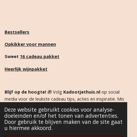
Bestsellers
Opkikker voor mannen
Sweet
16 cadeau pakket
Heerlijk wijnpakket
Blijf op de hoogte!
🎁 Volg
Kadootjethuis.nl
op social
media voor de leukste cadeau tips, acties en inspiratie. Mis
niets en ontdek als eerste onze nieuwste producten!
Deze website gebruikt cookies voor analyse-
doeleinden en/of het tonen van advertenties.
Door gebruik te blijven maken van de site gaat
F
I
W
T
u hiermee akkoord.
a
n
h
i
c
s
a
k