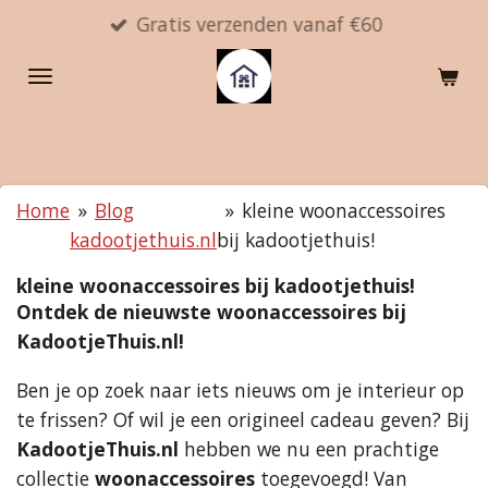
Gratis verzenden vanaf €60
Ga
direct
naar
de
hoofdinhoud
Home
»
Blog
»
kleine woonaccessoires
kadootjethuis.nl
bij kadootjethuis!
kleine woonaccessoires bij kadootjethuis!
Ontdek de nieuwste woonaccessoires bij
KadootjeThuis.nl!
Ben je op zoek naar iets nieuws om je interieur op
te frissen? Of wil je een origineel cadeau geven? Bij
KadootjeThuis.nl
hebben we nu een prachtige
collectie
woonaccessoires
toegevoegd! Van