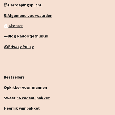
n
e
n
🖐️Herroepingsplicht
📃Algemene voorwaarden
😠
Klachten
✒️
Blog kadootjethuis.nl
✍️
Privacy Policy
Bestsellers
Opkikker voor mannen
Sweet
16 cadeau pakket
Heerlijk wijnpakket