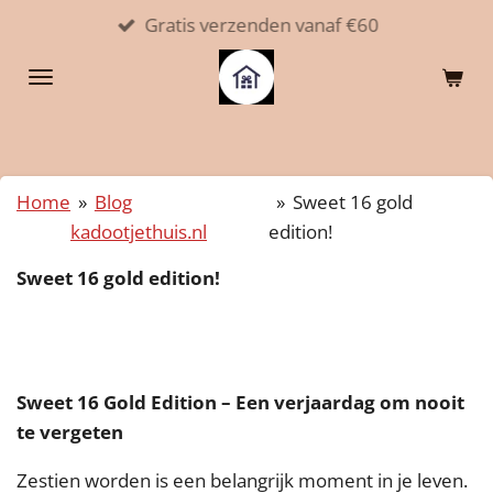
Gratis verzenden vanaf €60
Ga
direct
naar
de
hoofdinhoud
Home
»
Blog
»
Sweet 16 gold
kadootjethuis.nl
edition!
Sweet 16 gold edition!
Sweet 16 Gold Edition – Een verjaardag om nooit
te vergeten
Zestien worden is een belangrijk moment in je leven.