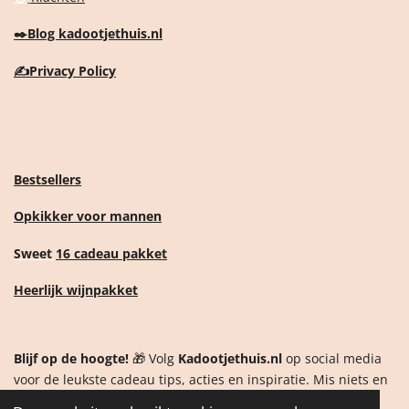
✒️
Blog kadootjethuis.nl
✍️
Privacy Policy
Bestsellers
Opkikker voor mannen
Sweet
16 cadeau pakket
Heerlijk wijnpakket
Blijf op de hoogte!
🎁 Volg
Kadootjethuis.nl
op social media
voor de leukste cadeau tips, acties en inspiratie. Mis niets en
ontdek als eerste onze nieuwste producten!