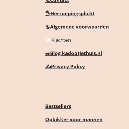
📞Contact
🖐️Herroepingsplicht
📃Algemene voorwaarden
😠
Klachten
✒️
Blog kadootjethuis.nl
✍️
Privacy Policy
Bestsellers
Opkikker voor mannen