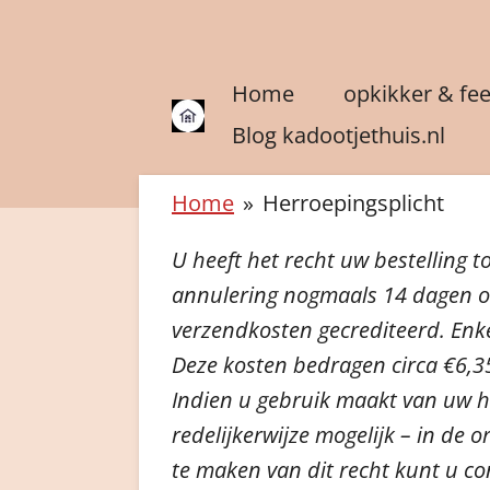
Ga
direct
Home
opkikker & fe
naar
de
Blog kadootjethuis.nl
hoofdinhoud
Home
»
Herroepingsplicht
U heeft het recht uw bestelling 
annulering nogmaals 14 dagen om 
verzendkosten gecrediteerd. Enke
Deze kosten bedragen circa €6,35
Indien u gebruik maakt van uw he
redelijkerwijze mogelijk – in de
te maken van dit recht kunt u co