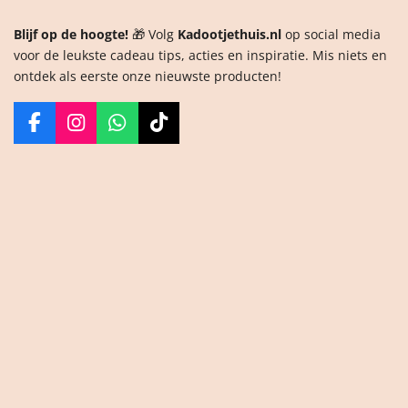
Blijf op de hoogte!
🎁 Volg
Kadootjethuis.nl
op social media
voor de leukste cadeau tips, acties en inspiratie. Mis niets en
ontdek als eerste onze nieuwste producten!
F
I
W
T
a
n
h
i
c
s
a
k
e
t
t
T
b
a
s
o
o
g
A
k
o
r
p
k
a
p
m