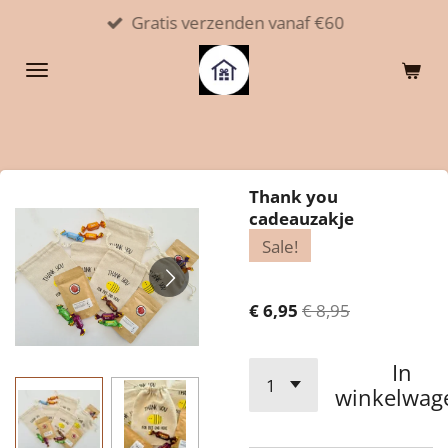
Gratis verzenden vanaf €60
Ga
direct
naar
de
hoofdinhoud
Thank you
cadeauzakje
Sale!
€ 6,95
€ 8,95
In
winkelwag