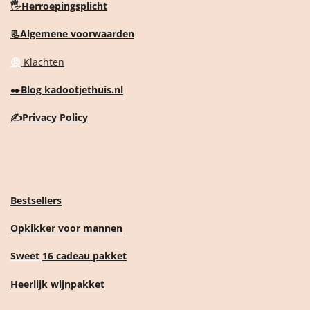
🖐️Herroepingsplicht
📃Algemene voorwaarden
😠
Klachten
✒️
Blog kadootjethuis.nl
✍️
Privacy Policy
Bestsellers
Opkikker voor mannen
Sweet
16 cadeau pakket
Heerlijk wijnpakket