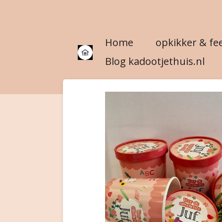
Ga
direct
Home
opkikker & fe
naar
de
Blog kadootjethuis.nl
hoofdinhoud