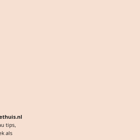
thuis.nl
u tips,
ek als