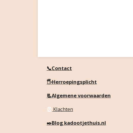
📞Contact
🖐️Herroepingsplicht
📃Algemene voorwaarden
😠
Klachten
✒️
Blog kadootjethuis.nl