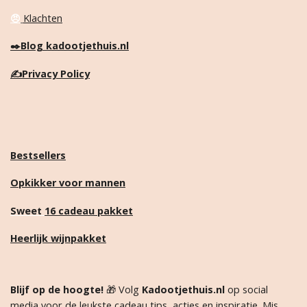
😠
Klachten
✒️
Blog kadootjethuis.nl
✍️
Privacy Policy
Bestsellers
Opkikker voor mannen
Sweet
16 cadeau pakket
Heerlijk wijnpakket
Blijf op de hoogte!
🎁 Volg
Kadootjethuis.nl
op social
media voor de leukste cadeau tips, acties en inspiratie. Mis