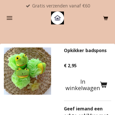
Gratis verzenden vanaf €60
Ga
direct
naar
de
hoofdinhoud
Opkikker badspons
€ 2,95
In
winkelwagen
Geef iemand een