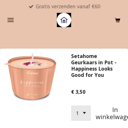
Gratis verzenden vanaf €60
Ga
direct
naar
de
hoofdinhoud
Setahome
Geurkaars in Pot -
Happiness Looks
Good for You
€ 3,50
In
winkelwag