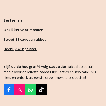
Bestsellers
Opkikker voor mannen
Sweet
16 cadeau pakket
Heerlijk wijnpakket
Blijf op de hoogte!
🎁 Volg
Kadootjethuis.nl
op social
media voor de leukste cadeau tips, acties en inspiratie. Mis
niets en ontdek als eerste onze nieuwste producten!
F
I
W
T
a
n
h
i
c
s
a
k
e
t
t
T