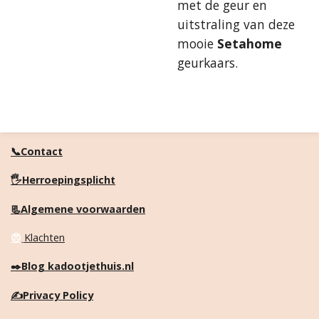
met de geur en
uitstraling van deze
mooie
Setahome
geurkaars.
📞Contact
🖐️Herroepingsplicht
📃Algemene voorwaarden
😠
Klachten
✒️
Blog kadootjethuis.nl
✍️
Privacy Policy