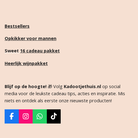
Bestsellers
Opkikker voor mannen
Sweet
16 cadeau pakket
Heerlijk wijnpakket
Blijf op de hoogte!
🎁 Volg
Kadootjethuis.nl
op social
media voor de leukste cadeau tips, acties en inspiratie. Mis
niets en ontdek als eerste onze nieuwste producten!
F
I
W
T
a
n
h
i
c
s
a
k
e
t
t
T