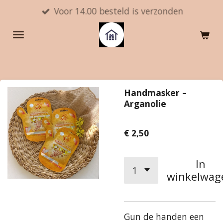
Voor 14.00 besteld is verzonden
Ga
direct
naar
de
hoofdinhoud
Handmasker –
Arganolie
€ 2,50
In
winkelwag
Gun de handen een