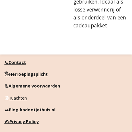
gebruiken. Ideaal als
losse verwennerij of
als onderdeel van een
cadeaupakket.
📞Contact
🖐️Herroepingsplicht
📃Algemene voorwaarden
😠
Klachten
✒️
Blog kadootjethuis.nl
✍️
Privacy Policy