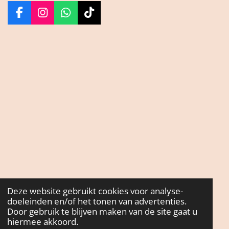
F
I
W
T
a
n
h
i
c
s
a
k
e
t
t
T
b
a
s
o
o
g
A
k
o
r
p
k
a
p
m
Deze website gebruikt cookies voor analyse-
doeleinden en/of het tonen van advertenties.
Door gebruik te blijven maken van de site gaat u
hiermee akkoord.