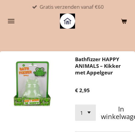
Gratis verzenden vanaf €60
Ga
direct
naar
de
hoofdinhoud
Bathfizzer HAPPY
ANIMALS – Kikker
met Appelgeur
€ 2,95
In
winkelwag