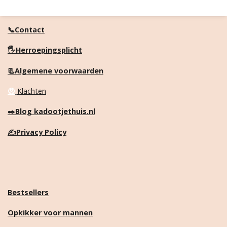
📞Contact
🖐️Herroepingsplicht
📃Algemene voorwaarden
😠
Klachten
✒️
Blog kadootjethuis.nl
✍️
Privacy Policy
Bestsellers
Opkikker voor mannen