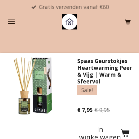
Gratis verzenden vanaf €60
Ga
direct
naar
de
hoofdinhoud
Spaas Geurstokjes
Heartwarming Peer
& Vijg | Warm &
Sfeervol
Sale!
€ 7,95
€ 9,95
In
winkelwagen