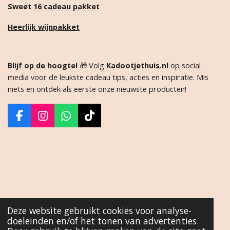
Sweet
16 cadeau pakket
Heerlijk wijnpakket
Blijf op de hoogte!
🎁 Volg
Kadootjethuis.nl
op social
media voor de leukste cadeau tips, acties en inspiratie. Mis
niets en ontdek als eerste onze nieuwste producten!
F
I
W
T
a
n
h
i
c
s
a
k
e
t
t
T
b
a
s
o
o
g
A
k
o
r
p
k
a
p
m
Deze website gebruikt cookies voor analyse-
doeleinden en/of het tonen van advertenties.