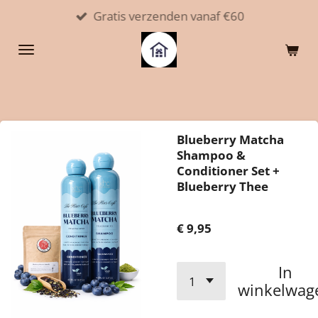
Gratis verzenden vanaf €60
Ga
direct
naar
de
hoofdinhoud
Blueberry Matcha
Shampoo &
Conditioner Set +
Blueberry Thee
€ 9,95
In
winkelwag