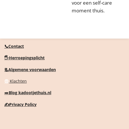
voor een self-care
moment thuis.
📞Contact
🖐️Herroepingsplicht
📃Algemene voorwaarden
😠
Klachten
✒️
Blog kadootjethuis.nl
✍️
Privacy Policy