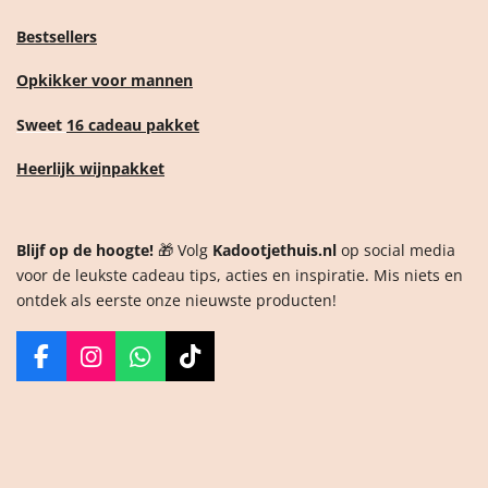
Bestsellers
Opkikker voor mannen
Sweet
16 cadeau pakket
Heerlijk wijnpakket
Blijf op de hoogte!
🎁 Volg
Kadootjethuis.nl
op social media
voor de leukste cadeau tips, acties en inspiratie. Mis niets en
ontdek als eerste onze nieuwste producten!
F
I
W
T
a
n
h
i
c
s
a
k
e
t
t
T
b
a
s
o
o
g
A
k