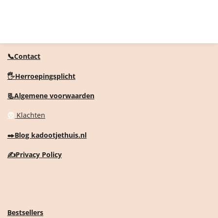
📞Contact
🖐️Herroepingsplicht
📃Algemene voorwaarden
😠
Klachten
✒️
Blog kadootjethuis.nl
✍️
Privacy Policy
Bestsellers