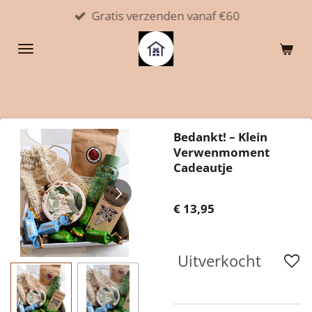
Gratis verzenden vanaf €60
Ga
direct
naar
de
hoofdinhoud
Bedankt! – Klein
Verwenmoment
Cadeautje
€ 13,95
Uitverkocht