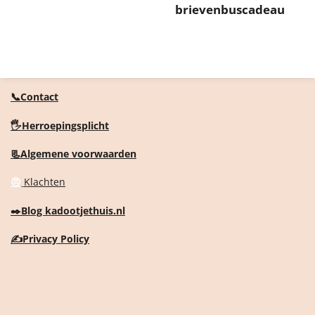
brievenbuscadeau
📞Contact
🖐️Herroepingsplicht
📃Algemene voorwaarden
😠
Klachten
✒️
Blog kadootjethuis.nl
✍️
Privacy Policy