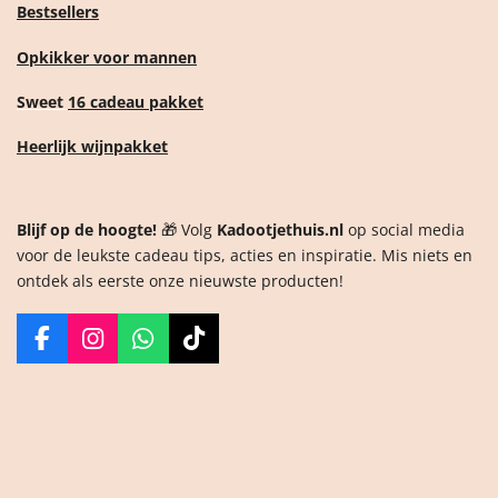
Bestsellers
Opkikker voor mannen
Sweet
16 cadeau pakket
Heerlijk wijnpakket
Blijf op de hoogte!
🎁 Volg
Kadootjethuis.nl
op social media
voor de leukste cadeau tips, acties en inspiratie. Mis niets en
ontdek als eerste onze nieuwste producten!
F
I
W
T
a
n
h
i
c
s
a
k
e
t
t
T
b
a
s
o
o
g
A
k
o
r
p