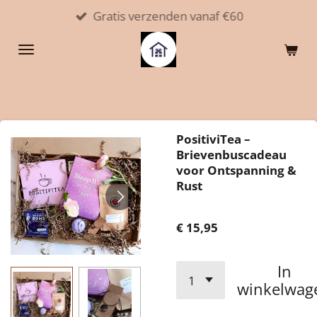
Gratis verzenden vanaf €60
Ga
direct
naar
de
hoofdinhoud
PositiviTea –
Brievenbuscadeau
voor Ontspanning &
Rust
€ 15,95
In
winkelwag