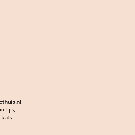
thuis.nl
u tips,
ek als