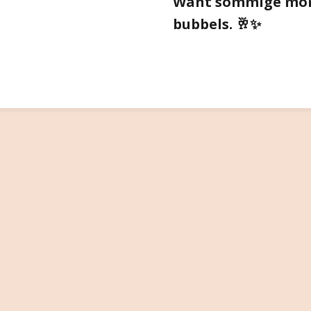
Want sommige mo
bubbels. 🥂✨