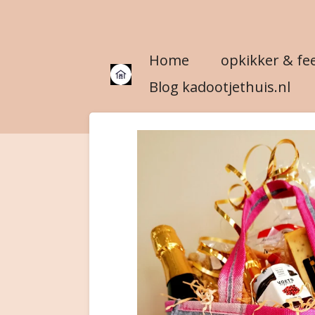
Ga
direct
Home
opkikker & fe
naar
de
Blog kadootjethuis.nl
hoofdinhoud