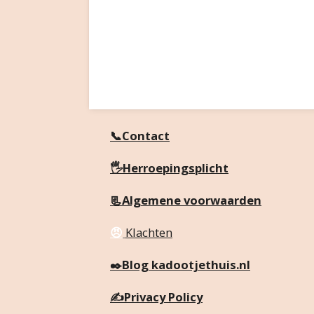
📞Contact
🖐️Herroepingsplicht
📃Algemene voorwaarden
😠
Klachten
✒️
Blog kadootjethuis.nl
✍️
Privacy Policy