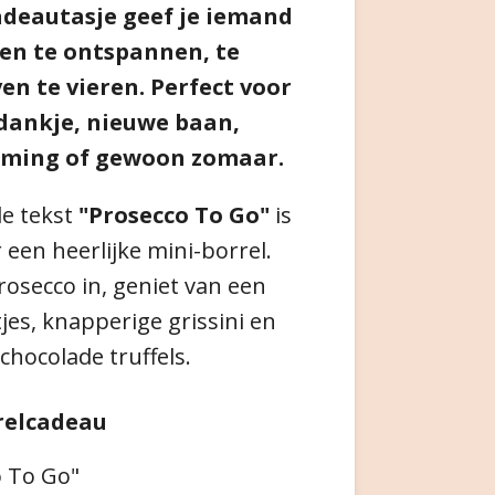
cadeautasje geef je iemand
n te ontspannen, te
en te vieren. Perfect voor
dankje, nieuwe baan,
ming of gewoon zomaar.
de tekst
"Prosecco To Go"
is
 een heerlijke mini-borrel.
rosecco in, geniet van een
jes, knapperige grissini en
 chocolade truffels.
relcadeau
o To Go"