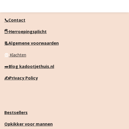
📞Contact
🖐️Herroepingsplicht
📃Algemene voorwaarden
😠
Klachten
✒️
Blog kadootjethuis.nl
✍️
Privacy Policy
Bestsellers
Opkikker voor mannen