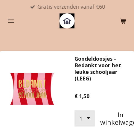
Gratis verzenden vanaf €60
Ga
direct
naar
de
hoofdinhoud
Gondeldoosjes -
Bedankt voor het
leuke schooljaar
(LEEG)
€ 1,50
In
winkelwag