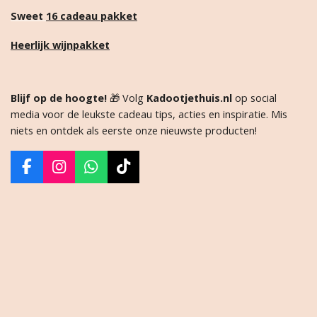
Sweet
16 cadeau pakket
Heerlijk wijnpakket
Blijf op de hoogte!
🎁 Volg
Kadootjethuis.nl
op social
media voor de leukste cadeau tips, acties en inspiratie. Mis
niets en ontdek als eerste onze nieuwste producten!
F
I
W
T
a
n
h
i
c
s
a
k
e
t
t
T
b
a
s
o
o
g
A
k
o
r
p
k
a
p
m