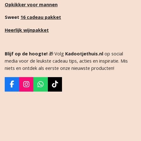
Opkikker voor mannen
Sweet
16 cadeau pakket
Heerlijk wijnpakket
Blijf op de hoogte!
🎁 Volg
Kadootjethuis.nl
op social
media voor de leukste cadeau tips, acties en inspiratie. Mis
niets en ontdek als eerste onze nieuwste producten!
F
I
W
T
a
n
h
i
c
s
a
k
e
t
t
T
b
a
s
o
o
g
A
k
o
r
p
k
a
p
m