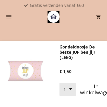
Gratis verzenden vanaf €60
Ga
direct
naar
de
hoofdinhoud
Gondeldoosje De
beste JUF ben jij!
(LEEG)
€ 1,50
In
winkelwag