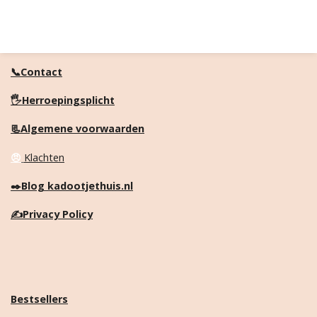
📞Contact
🖐️Herroepingsplicht
📃Algemene voorwaarden
😠
Klachten
✒️
Blog kadootjethuis.nl
✍️
Privacy Policy
Bestsellers