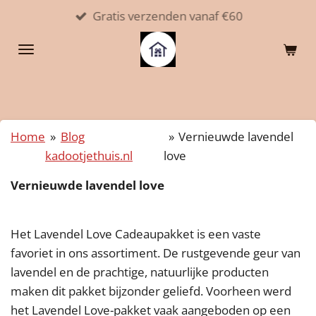
Gratis verzenden vanaf €60
Ga
direct
naar
de
hoofdinhoud
Home
»
Blog
»
Vernieuwde lavendel
kadootjethuis.nl
love
Vernieuwde lavendel love
Het Lavendel Love Cadeaupakket is een vaste
favoriet in ons assortiment. De rustgevende geur van
lavendel en de prachtige, natuurlijke producten
maken dit pakket bijzonder geliefd. Voorheen werd
het Lavendel Love-pakket vaak aangeboden op een