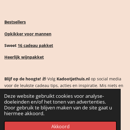
Bestsellers
Opkikker voor mannen
Sweet
16 cadeau pakket
Heerlijk wijnpakket
Blijf op de hoogte!
🎁 Volg
Kadootjethuis.nl
op social media
voor de leukste cadeau tips, acties en inspiratie. Mis niets en
ontdek als eerste onze nieuwste producten!
Deze website gebruikt cookies voor analyse-
doeleinden en/of het tonen van advertenties.
Door gebruik te blijven maken van de site gaat u
F
I
W
T
hiermee akkoord.
a
n
h
i
c
s
a
k
Akkoord
e
t
t
T