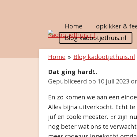
Ga
direct
Home
opkikker & fe
naar
de
Blog kadootjethuis.nl
hoofdinhoud
Home
»
Blog kadootjethuis.nl
Dat ging hard!..
Gepubliceerd op 10 juli 2023 o
En zo komen we aan een einde m
Alles bijna uitverkocht. Echt 
juf en coole meester. Er zijn 
nog beter wat ons te verwacht
meer cadeaus ingekocht omdat w