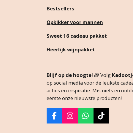
Bestsellers
Opkikker voor mannen
Sweet
16 cadeau pakket
Heerlijk wijnpakket
Blijf op de hoogte!
🎁 Volg
Kadootje
op social media voor de leukste cadea
acties en inspiratie. Mis niets en ontd
eerste onze nieuwste producten!
F
I
W
T
a
n
h
i