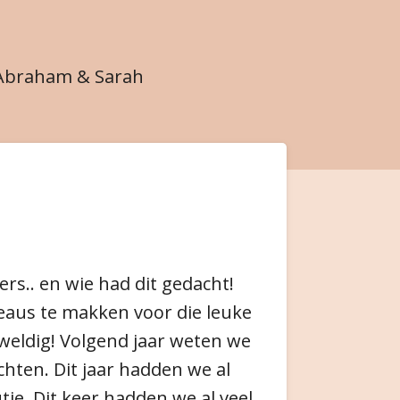
Abraham & Sarah
rs.. en wie had dit gedacht!
deaus te makken voor die leuke
eweldig! Volgend jaar weten we
hten. Dit jaar hadden we al
je. Dit keer hadden we al veel