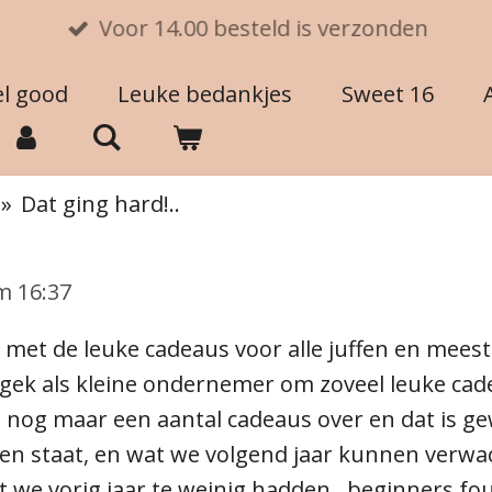
Voor 14.00 besteld is verzonden
el good
Leuke bedankjes
Sweet 16
»
Dat ging hard!..
m 16:37
et de leuke cadeaus voor alle juffen en meeste
te gek als kleine ondernemer om zoveel leuke ca
nu nog maar een aantal cadeaus over en dat is g
en staat, en wat we volgend jaar kunnen verwac
e vorig jaar te weinig hadden.. beginners fout