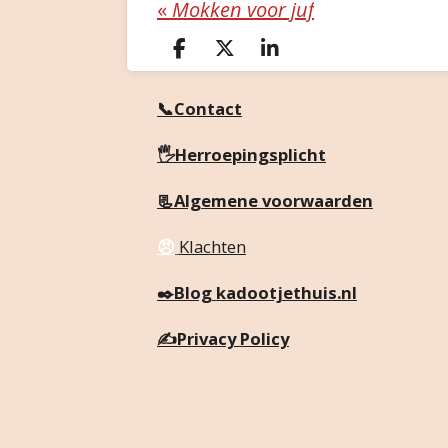
«
Mokken voor juf
D
D
S
e
e
h
l
e
a
📞Contact
e
l
r
n
e
🖐️Herroepingsplicht
📃Algemene voorwaarden
😠
Klachten
✒️
Blog kadootjethuis.nl
✍️
Privacy Policy