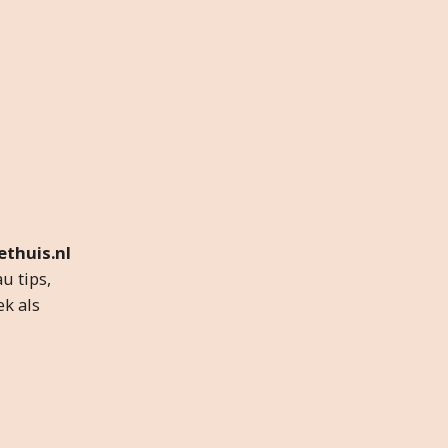
thuis.nl
u tips,
ek als