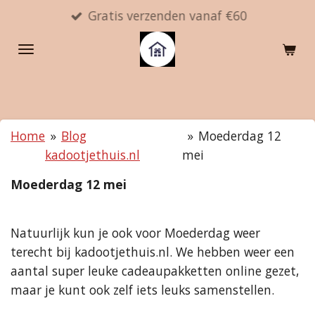
Gratis verzenden vanaf €60
Ga
direct
naar
de
hoofdinhoud
Home
»
Blog
»
Moederdag 12
kadootjethuis.nl
mei
Moederdag 12 mei
Natuurlijk kun je ook voor Moederdag weer
terecht bij kadootjethuis.nl. We hebben weer een
aantal super leuke cadeaupakketten online gezet,
maar je kunt ook zelf iets leuks samenstellen.