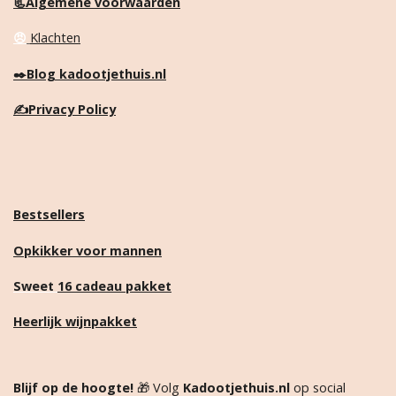
📃Algemene voorwaarden
😠
Klachten
✒️
Blog kadootjethuis.nl
✍️
Privacy Policy
Bestsellers
Opkikker voor mannen
Sweet
16 cadeau pakket
Heerlijk wijnpakket
Blijf op de hoogte!
🎁 Volg
Kadootjethuis.nl
op social