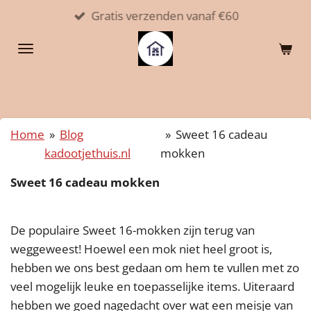
Gratis verzenden vanaf €60
Ga
direct
naar
de
hoofdinhoud
Home
»
Blog
»
Sweet 16 cadeau
kadootjethuis.nl
mokken
Sweet 16 cadeau mokken
De populaire Sweet 16-mokken zijn terug van
weggeweest! Hoewel een mok niet heel groot is,
hebben we ons best gedaan om hem te vullen met zo
veel mogelijk leuke en toepasselijke items. Uiteraard
hebben we goed nagedacht over wat een meisje van