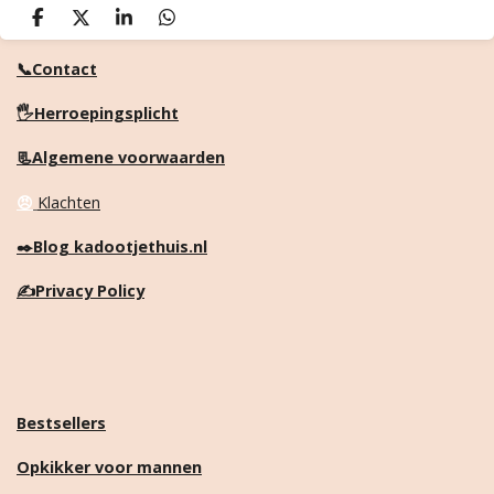
D
D
S
D
e
e
h
e
l
e
a
l
📞Contact
e
l
r
e
n
e
n
🖐️Herroepingsplicht
📃Algemene voorwaarden
😠
Klachten
✒️
Blog kadootjethuis.nl
✍️
Privacy Policy
Bestsellers
Opkikker voor mannen