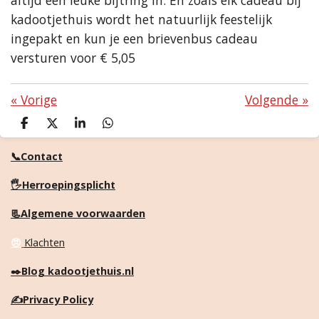
altijd een leuke bijtring in. En zoals elk cadeau bij
kadootjethuis wordt het natuurlijk feestelijk
ingepakt en kun je een brievenbus cadeau
versturen voor € 5,05
«
Vorige
Volgende
»
D
D
S
D
e
e
h
e
l
e
a
l
📞Contact
e
l
r
e
n
e
n
🖐️Herroepingsplicht
📃Algemene voorwaarden
😠
Klachten
✒️
Blog kadootjethuis.nl
✍️
Privacy Policy