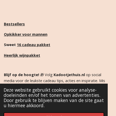
Bestsellers
Opkikker voor mannen
Sweet
16 cadeau pakket
Heerlijk wijnpakket
Blijf op de hoogte!
🎁 Volg
Kadootjethuis.nl
op social
media voor de leukste cadeau tips, acties en inspiratie. Mis
niets en ontdek als eerste onze nieuwste producten!
Deze website gebruikt cookies voor analyse-
doeleinden en/of het tonen van advertenties.
Door gebruik te blijven maken van de site gaat
F
I
W
T
u hiermee akkoord.
a
n
h
i
c
s
a
k